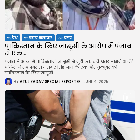
x64)...
AUGUST 6, 2026
TRENDING CATEGORIES
Uncategorized
489 Articles
देश
मुख्य समाचार
राज्य
मुख्य समाचार
17 Articles
पाकिस्तान के लिए जासूसी के आरोप में पंजाब
राज्य
से एक...
15 Articles
पंजाब से भारत में पाकिस्तानी जासूसी से जुड़ी एक बड़ी खबर सामने आई है.
देश
पुलिस ने रूपनगर से जसबीर सिंह नाम के एक और यूट्यूबर को
12 Articles
पाकिस्तान के लिए जासूसी...
खेल/फिल्मी
BY
ATUL YADAV SPECIAL REPORTER
JUNE 4, 2025
1 Articles
LATEST REVIEWS
CTA Title
CTA Content