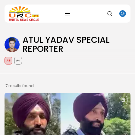
ATUL YADAV SPECIAL
REPORTER
SEARCH
RECENT POSTS
Uncategorized
The Outer Worlds 2 Skidrow Crack...
AUGUST 8, 2026
7 results found
Uncategorized
Sunny Dancer 2026 Pre-DVDRip Full4K x265...
AUGUST 7, 2026
Uncategorized
Office 2021 Mondo Offline Installer No...
AUGUST 7, 2026
Uncategorized
SolidWorks Portable exe [100% Worked] (x86-