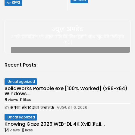
राज्य
न्यूज़ अपडेट
अपने इनबॉक्स पर न्यूज़ पाने के लिए हमारे साथ खुद को पंजीकृत
करे |
Recent Posts:
Uncategorized
SolidWorks Portable exe [100% Worked] (x86-x64)
Windows...
8
0
views
likes
BY
सुषमा संवाददाता लखनऊ
AUGUST 6, 2026
Uncategorized
Knowing Gaze 2026 WEB-DL 4K XviD 𝐅𝚞𝐥𝐥...
14
0
views
likes