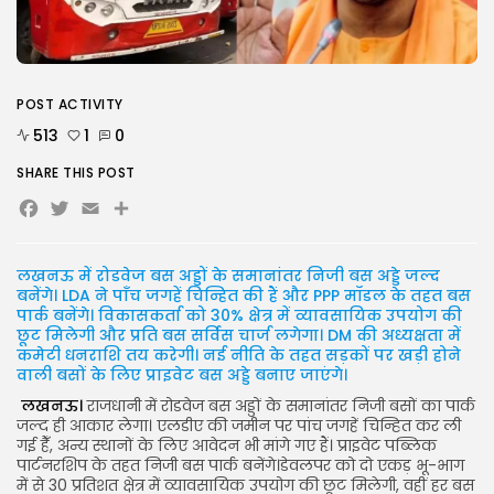
AUGUST 5, 2026
TRENDING CATEGORIES
Uncategorized
477 Articles
POST ACTIVITY
मुख्य समाचार
17 Articles
513
1
0
राज्य
SHARE THIS POST
15 Articles
Facebook
Twitter
Email
देश
12 Articles
खेल/फिल्मी
1 Articles
लखनऊ में रोडवेज बस अड्डों के समानांतर निजी बस अड्डे जल्द
बनेंगे। LDA ने पाँच जगहें चिन्हित की हैं और PPP मॉडल के तहत बस
LATEST REVIEWS
पार्क बनेंगे। विकासकर्ता को 30% क्षेत्र में व्यावसायिक उपयोग की
छूट मिलेगी और प्रति बस सर्विस चार्ज लगेगा। DM की अध्यक्षता में
कमेटी धनराशि तय करेगी। नई नीति के तहत सड़कों पर खड़ी होने
वाली बसों के लिए प्राइवेट बस अड्डे बनाए जाएंगे।
लखनऊ।
राजधानी में रोडवेज बस अड्डों के समानांतर निजी बसों का पार्क
CTA Title
जल्द ही आकार लेगा। एलडीए की जमीन पर पांच जगहें चिन्हित कर ली
CTA Content
गई हैँ, अन्य स्थानों के लिए आवेदन भी मांगे गए हैं। प्राइवेट पब्लिक
पार्टनरशिप के तहत निजी बस पार्क बनेंगे।डेवलपर को दो एकड़ भू-भाग
में से 30 प्रतिशत क्षेत्र में व्यावसायिक उपयोग की छूट मिलेगी, वहीं हर बस