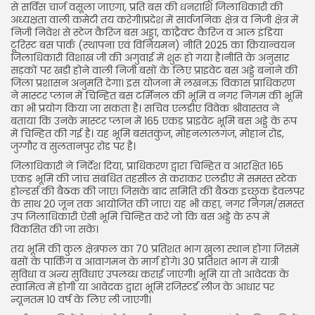
FOLLOW US
से सर्विस चार्ज वसूला जाएगा, प्रति बस की धनराशि जिलाधिकारी की
अध्यक्षता वाली कमेटी तय करेगी।प्रदेश में सार्वजनिक क्षेत्र व निजी क्षेत्र में
निजी निवेश से स्टेज कैरिज बस अड्डा, कांट्रैक्ट कैरिज व आल इंडिया
टूरिस्ट बस पार्क (स्थापना एवं विनियमन) नीति 2025 का क्रियान्वयन
JOIN OUR COMMUNITY
जिलाधिकारी विशाख जी की अगुवाई में शुरू हो गया है।नीति के अनुसार
सड़कों पर खड़ी होने वाली निजी बसों के लिए प्राइवेट बस अड्डे बनाने की
जिला प्रशासन अनुमति देगा। इस योजना में लखनऊ विकास प्राधिकरण
ने मास्टर प्लान में चिन्हित बस टर्मिनल की भूमि व नगर निगम की भूमि
का भी प्रयोग किया जा सकता है। सचिव एलडीए विवेक श्रीवास्तव ने
बताया कि उनके मास्टर प्लान में 165 एकड़ प्राइवेट भूमि बस अड्डे के रूप
में चिन्हित की गई है। यह भूमि बसंतकुंज, मोहनलालगंज, मोहान रोड,
जुग्गौर व सुलतानपुर रोड पर है।
जिलाधिकारी ने निर्देश दिया, प्राधिकरण द्वारा चिन्हित व आरक्षित 165
एकड़ भूमि की जांच संबंधित तहसील से कराकर एलडीए में समस्त स्टेक
होल्डर्स की बैठक की जाए। जिसके बाद समिति की बैठक इच्छुक डेवलपर
के साथ 20 जून तक आयोजित की जाए। यह भी कहा, नगर निगम/समस्त
उप जिलाधिकारी ऐसी भूमि चिन्हित करे जो कि बस अड्डे के रूप में
विकसित की जा सके।
तय भूमि की कुल क्षेत्रफल का 70 प्रतिशत भाग खुला स्थान होगा जिसमें
बसों के पार्किंग व आवागमन के मार्ग होंगे। 30 प्रतिशत भाग में यात्री
सुविधा व अन्य सुविधाएं उपलब्ध कराई जाएंगी। भूमि या तो आवेदक के
स्वामित्व में होगी या आवेदक द्वारा भूमि रजिस्टर्ड लीज के आधार पर
न्यूनतम 10 वर्ष के लिए ली जाएगी।