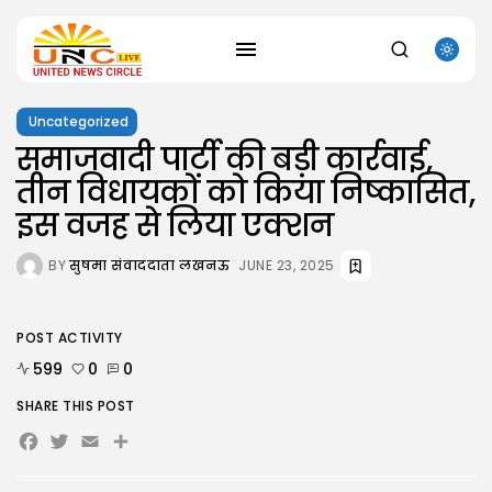
Uncategorized
SEARCH
समाजवादी पार्टी की बड़ी कार्रवाई,
तीन विधायकों को किया निष्कासित,
RECENT POSTS
इस वजह से लिया एक्शन
Uncategorized
Kusuriya no Hitorigoto 3rd Season 2026...
AUGUST 8, 2026
BY
सुषमा संवाददाता लखनऊ
JUNE 23, 2025
Uncategorized
Dune: Awakening Keys +Patch for PC
AUGUST 8, 2026
POST ACTIVITY
Uncategorized
599
0
0
The Outer Worlds 2 Skidrow Crack...
AUGUST 8, 2026
SHARE THIS POST
Uncategorized
Facebook
Twitter
Email
Share
Sunny Dancer 2026 Pre-DVDRip Full4K x265...
AUGUST 7, 2026