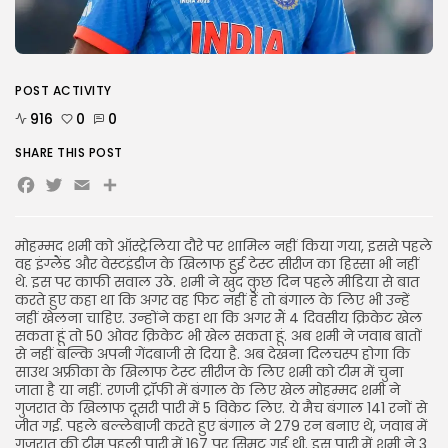
TRENDING CATEGORIES
Uncategorized
476 Articles
मुख्य समाचार
17 Articles
POST ACTIVITY
राज्य
916
0
0
15 Articles
SHARE THIS POST
देश
12 Articles
Facebook
Twitter
Email
Share
खेल/फिल्मी
1 Articles
मोहम्मद शमी को ऑस्ट्रेलिया दौरे पर शामिल नहीं किया गया, इससे पहले
LATEST REVIEWS
वह इंग्लैंड और वेस्टइंडीज के खिलाफ हुई टेस्ट सीरीज का हिस्सा भी नहीं
थे. इस पर काफी सवाल उठे. शमी ने खुद कुछ दिन पहले मीडिया से बात
करते हुए कहा था कि अगर वह फिट नहीं हैं तो बंगाल के लिए भी उन्हें
नहीं खेलना चाहिए. उन्होंने कहा था कि अगर मैं 4 दिवसीय क्रिकेट खेल
सकता हूं तो 50 ओवर क्रिकेट भी खेल सकता हूं. अब शमी ने जवाब बातों
CTA Title
से नहीं बल्कि अपनी गेंदबाजी से दिया है. अब देखना दिलचस्प होगा कि
CTA Content
साउथ अफ्रीका के खिलाफ टेस्ट सीरीज के लिए शमी को टीम में चुना
जाता है या नहीं. रणजी ट्रॉफी में बंगाल के लिए खेल मोहम्मद शमी ने
गुजरात के खिलाफ दूसरी पारी में 5 विकेट लिए. ये मैच बंगाल 141 रनों से
FOLLOW US
जीत गई. पहले बल्लेबाजी करते हुए बंगाल ने 279 रन बनाए थे, जवाब में
गुजरात की टीम पहली पारी में 167 पर सिमट गई थी. इस पारी में शमी ने 3