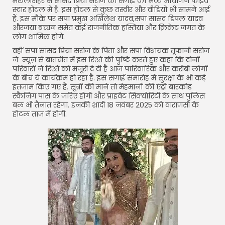
मछलीशहर से सांसद प्रिया सरोज की सगाई का भव्य आयोजन फाइव
FOLLOW US
स्टार होटल में है. इस होटल से कुछ तस्वीर और वीडियो भी सामने आई
हैं. इस मौके पर सपा प्रमुख अखिलेश यादव,सपा सांसद डिंपल यादव
औरजया बच्चन समेत कई राजनीतिक हस्तियां और क्रिकेट जगत के
लोग शामिल होंगे.
JOIN OUR COMMUNITY
वहीं सपा सांसद प्रिया सरोज के पिता और सपा विधायक तूफानी सरोज
ने न्यूज़ से बातचीत में इस रिश्ते की पुष्टि करते हुए कहा कि दोनों
परिवारों ने रिश्ते को मंजूरी दे दी है आज पारिवारिक और करीबी लोगों
के बीच ये कार्यक्रम हो रहा है. इस सगाई समारोह में सुरक्षा के भी कड़े
इंतजाम किए गए हैं. सूत्रों की माने तो मेहमानों की एंट्री बारकोड
स्कैनिंग पास के जरिए होगी और प्राइवेट सिक्योरिटी के साथ पुलिस
बल भी तैनात रहेगा. इनकी शादी 18 नवंबर 2025 को वाराणसी के
होटल ताज में होगी.