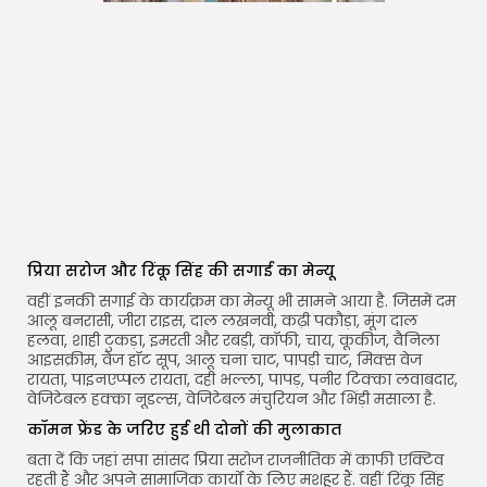
प्रिया सरोज और रिंकू सिंह की सगाई का मेन्यू
वहीं इनकी सगाई के कार्यक्रम का मेन्यू भी सामने आया है. जिसमें दम
आलू बनरासी, जीरा राइस, दाल लखनवी, कढ़ी पकौड़ा, मूंग दाल
हलवा, शाही टुकड़ा, इमरती और रबड़ी, कॉफी, चाय, कूकीज, वैनिला
आइसक्रीम, वेज हॉट सूप, आलू चना चाट, पापड़ी चाट, मिक्स वेज
रायता, पाइनएप्पल रायता, दही भल्ला, पापड़, पनीर टिक्का लवाबदार,
वेजिटेबल हक्का नूडल्स, वेजिटेबल मंचुरियन और भिंड़ी मसाला है.
कॉमन फ्रेंड के जरिए हुई थी दोनों की मुलाकात
बता दें कि जहां सपा सांसद प्रिया सरोज राजनीतिक में काफी एक्टिव
रहती हैं और अपने सामाजिक कार्यों के लिए मशहूर हैं. वहीं रिंकू सिंह