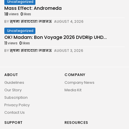
Uncategorized
Mass Effect: Andromeda
18
0
views
likes
BY
सुषमा संवाददाता लखनऊ
AUGUST 4, 2026
Uncategorized
OK! Madam: Bon Voyage 2026 DVDRip UHD...
11
0
views
likes
BY
सुषमा संवाददाता लखनऊ
AUGUST 3, 2026
ABOUT
COMPANY
Guidelines
Company News
Our Story
Media Kit
Subscription
Privacy Policy
Contact Us
SUPPORT
RESOURCES