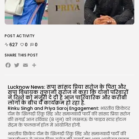
AUGUST 5, 2026
TRENDING CATEGORIES
Uncategorized
477 Articles
मुख्य समाचार
POST ACTIVITY
17 Articles
627
0
0
राज्य
15 Articles
SHARE THIS POST
देश
Facebook
Twitter
Email
Share
12 Articles
खेल/फिल्मी
1 Articles
Lucknow News: सपा सांसद प्रिया सरोज के पिता और
LATEST REVIEWS
सपा विधायक तूफानी सरोज ने कहा कि दोनों परिवारों
ने रिश्ते को मंजूरी दे दी है आज पारिवारिक और करीबी
लोगों के बीच ये कार्यक्रम हो रहा है.
Rinku Singh and Priya Saroj Engagement:
भारतीय क्रिकेटर
टीम के खिलाड़ी रिंकू सिंह और समाजवादी पार्टी की सांसद प्रिया सरोज
CTA Title
की सगाई आज रविवार (8 जून) को लखनऊ के फाइव स्टार होटल
सेंट्रम के फलकर्न हॉल में आयोजित होगी.
CTA Content
भारतीय क्रिकेट टीम के खिलाड़ी रिंकू सिंह और समाजवादी पार्टी की