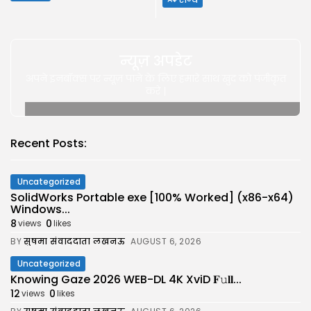
न्यूज़ अपडेट
अपने इनबॉक्स पर न्यूज़ पाने के लिए हमारे साथ खुद को पंजीकृत
करे |
Recent Posts:
Uncategorized
SolidWorks Portable exe [100% Worked] (x86-x64)
Windows...
8
0
views
likes
BY
सुषमा संवाददाता लखनऊ
AUGUST 6, 2026
Uncategorized
Knowing Gaze 2026 WEB-DL 4K XviD 𝐅𝚞𝐥𝐥...
12
0
views
likes